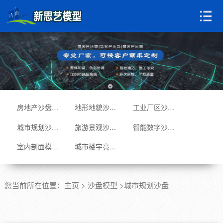
房地产沙盘模型
地形地貌沙盘
工业厂区沙盘
城市规划沙盘
旅游景观沙盘
智能数字沙盘
室内剖面模型
城市楼宇亮化
您当前所在位置：
主页
>
沙盘模型
>城市规划沙盘