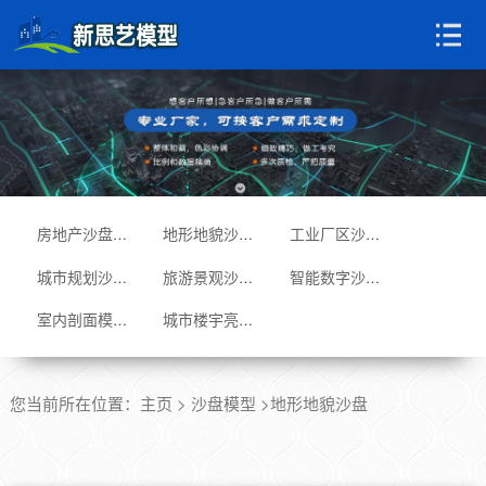
房地产沙盘模型
地形地貌沙盘
工业厂区沙盘
城市规划沙盘
旅游景观沙盘
智能数字沙盘
室内剖面模型
城市楼宇亮化
您当前所在位置：
主页
>
沙盘模型
>地形地貌沙盘