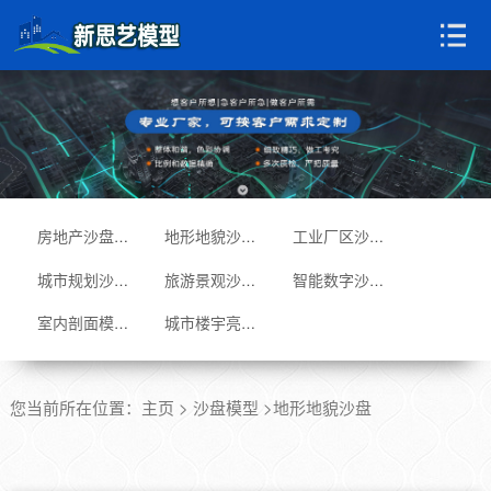
房地产沙盘模型
地形地貌沙盘
工业厂区沙盘
城市规划沙盘
旅游景观沙盘
智能数字沙盘
室内剖面模型
城市楼宇亮化
您当前所在位置：
主页
>
沙盘模型
>地形地貌沙盘